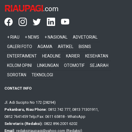
RIAUPAGI
.com
+ RIAU
+ NEWS
+ NASIONAL
ADVETORIAL
GALERI FOTO
AGAMA
ARTIKEL
BISNIS
ENTERTAIMENT
HEADLINE
KARIER
KESEHATAN
KOLOM OPINI
LINKUNGAN
OTOMOTIF
SEJARAH
SOROTAN
TEKNOLOGI
CONTACT INFO
Jl. Adi Sucipto No 172 (28294)
Pekanbaru, Riau Phone:
0812 742 777, 0813 71301911,
0812 7641459 Telp/Fax: 0611 65818 - WhatsApp
Sekretaris (Redaksi):
0822 896 2001 6202
Email:
redaksiriaupagi@yahoo.com (Redaksi)