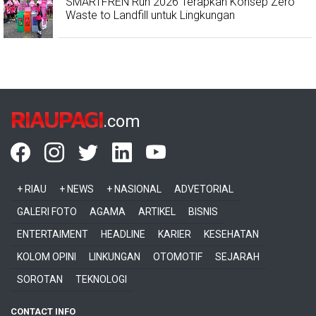
SMARTFREN Run 2026 Terapkan Konsep Zero
Waste to Landfill untuk Lingkungan
RIAUPAGI
.com
+ RIAU
+ NEWS
+ NASIONAL
ADVETORIAL
GALERI FOTO
AGAMA
ARTIKEL
BISNIS
ENTERTAIMENT
HEADLINE
KARIER
KESEHATAN
KOLOM OPINI
LINKUNGAN
OTOMOTIF
SEJARAH
SOROTAN
TEKNOLOGI
CONTACT INFO