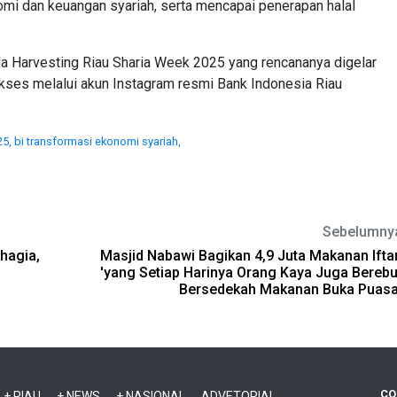
omi dan keuangan syariah, serta mencapai penerapan halal
 Harvesting Riau Sharia Week 2025 yang rencananya digelar
diakses melalui akun Instagram resmi Bank Indonesia Riau
25,
bi transformasi ekonomi syariah,
Sebelumny
hagia,
Masjid Nabawi Bagikan 4,9 Juta Makanan Iftar
'yang Setiap Harinya Orang Kaya Juga Berebu
Bersedekah Makanan Buka Puasa
CO
+ RIAU
+ NEWS
+ NASIONAL
ADVETORIAL