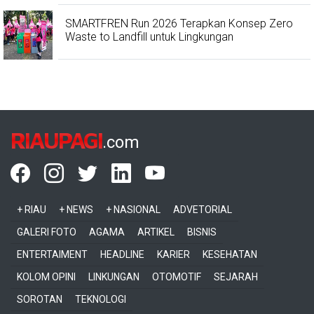
SMARTFREN Run 2026 Terapkan Konsep Zero
Waste to Landfill untuk Lingkungan
RIAUPAGI
.com
+ RIAU
+ NEWS
+ NASIONAL
ADVETORIAL
GALERI FOTO
AGAMA
ARTIKEL
BISNIS
ENTERTAIMENT
HEADLINE
KARIER
KESEHATAN
KOLOM OPINI
LINKUNGAN
OTOMOTIF
SEJARAH
SOROTAN
TEKNOLOGI