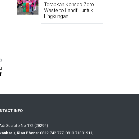
Terapkan Konsep Zero
Waste to Landfill untuk
Lingkungan
a
u
f
NTACT INFO
 Adi Sucipto No 172 (28294)
kanbaru, Riau Phone:
0812 742 777, 0813 71301911,