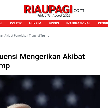
RIAUPAGI
.com
Friday 7th August 2026
AL
POLITIK
HUKRIM
BISNIS
INTERNASIONAL
PENDI
an Akibat Penolakan Transisi Trump
uensi Mengerikan Akibat
ump