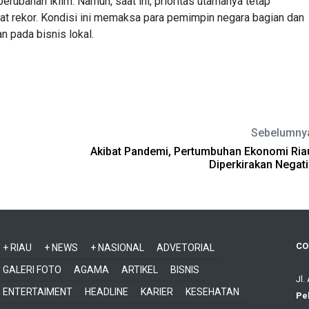
ubahan iklim. Namun, saat ini, prioritas utamanya tetap
t rekor. Kondisi ini memaksa para pemimpin negara bagian dan
 pada bisnis lokal.
Sebelumny
Akibat Pandemi, Pertumbuhan Ekonomi Ria
Diperkirakan Negati
CO
+ RIAU
+ NEWS
+ NASIONAL
ADVETORIAL
GALERI FOTO
AGAMA
ARTIKEL
BISNIS
Jl.
ENTERTAIMENT
HEADLINE
KARIER
KESEHATAN
Pe