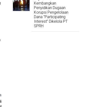
Kembangkan
8
Penyidikan Dugaan
Korupsi Pengelolaan
Dana "Participating
Interest" Dikelola PT
SPRH
n
a
i
u