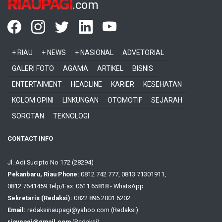
RIAUPAGI
.com
+ RIAU
+ NEWS
+ NASIONAL
ADVETORIAL
GALERI FOTO
AGAMA
ARTIKEL
BISNIS
ENTERTAIMENT
HEADLINE
KARIER
KESEHATAN
KOLOM OPINI
LINKUNGAN
OTOMOTIF
SEJARAH
SOROTAN
TEKNOLOGI
CONTACT INFO
Jl. Adi Sucipto No 172 (28294)
Pekanbaru, Riau Phone:
0812 742 777, 0813 71301911,
0812 7641459 Telp/Fax: 0611 65818 - WhatsApp
Sekretaris (Redaksi):
0822 896 2001 6202
Email:
redaksiriaupagi@yahoo.com (Redaksi)
riaupagi@gmail.com
(Redaksi)