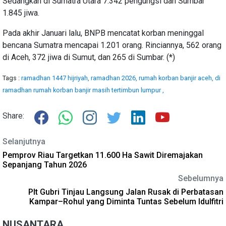
Sedangkan di Sumatra Utara 7.342 pengungsi dan Sumbar
1.845 jiwa.
Pada akhir Januari lalu, BNPB mencatat korban meninggal
bencana Sumatra mencapai 1.201 orang. Rinciannya, 562 orang
di Aceh, 372 jiwa di Sumut, dan 265 di Sumbar. (*)
Tags :
ramadhan 1447 hijriyah,
ramadhan 2026,
rumah korban banjir aceh,
di
ramadhan rumah korban banjir masih tertimbun lumpur ,
Share:
Selanjutnya
Pemprov Riau Targetkan 11.600 Ha Sawit Diremajakan
Sepanjang Tahun 2026
Sebelumnya
Plt Gubri Tinjau Langsung Jalan Rusak di Perbatasan
Kampar–Rohul yang Diminta Tuntas Sebelum Idulfitri
NUSANTARA