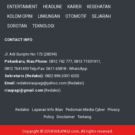
ENTERTAIMENT
HEADLINE
KARIER
KESEHATAN
KOLOM OPINI
LINKUNGAN
OTOMOTIF
SEJARAH
SOROTAN
TEKNOLOGI
CONTACT INFO
Jl. Adi Sucipto No 172 (28294)
Pekanbaru, Riau Phone:
0812 742 777, 0813 71301911,
0812 7641459 Telp/Fax: 0611 65818 - WhatsApp
Sekretaris (Redaksi):
0822 896 2001 6202
Email:
redaksiriaupagi@yahoo.com (Redaksi)
riaupagi@gmail.com
(Redaksi)
Redaksi
|
Layanan Info Iklan
|
Pedoman Media Cyber
|
Privacy
Policy
|
Disclaimer
|
Tentang
Copyright © 2018 RIAUPAGI.com, All rights reserved.