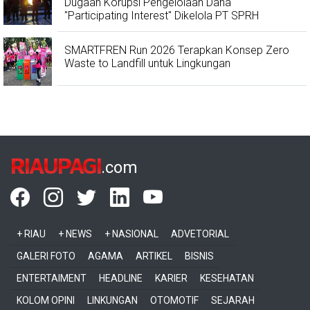
Dugaan Korupsi Pengelolaan Dana
"Participating Interest" Dikelola PT SPRH
SMARTFREN Run 2026 Terapkan Konsep Zero
Waste to Landfill untuk Lingkungan
RIAUPAGI
.com
+ RIAU
+ NEWS
+ NASIONAL
ADVETORIAL
GALERI FOTO
AGAMA
ARTIKEL
BISNIS
ENTERTAIMENT
HEADLINE
KARIER
KESEHATAN
KOLOM OPINI
LINKUNGAN
OTOMOTIF
SEJARAH