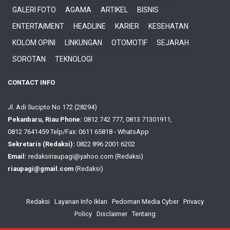
GALERI FOTO
AGAMA
ARTIKEL
BISNIS
ENTERTAIMENT
HEADLINE
KARIER
KESEHATAN
KOLOM OPINI
LINKUNGAN
OTOMOTIF
SEJARAH
SOROTAN
TEKNOLOGI
CONTACT INFO
Jl. Adi Sucipto No 172 (28294)
Pekanbaru, Riau Phone:
0812 742 777, 0813 71301911,
0812 7641459 Telp/Fax: 0611 65818 - WhatsApp
Sekretaris (Redaksi):
0822 896 2001 6202
Email:
redaksiriaupagi@yahoo.com (Redaksi)
riaupagi@gmail.com
(Redaksi)
Redaksi
|
Layanan Info Iklan
|
Pedoman Media Cyber
|
Privacy
Policy
|
Disclaimer
|
Tentang