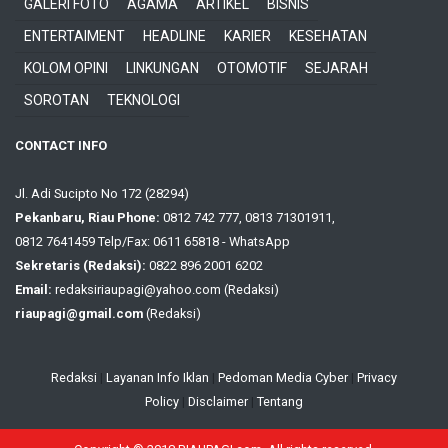
GALERI FOTO
AGAMA
ARTIKEL
BISNIS
ENTERTAIMENT
HEADLINE
KARIER
KESEHATAN
KOLOM OPINI
LINKUNGAN
OTOMOTIF
SEJARAH
SOROTAN
TEKNOLOGI
CONTACT INFO
Jl. Adi Sucipto No 172 (28294)
Pekanbaru, Riau Phone:
0812 742 777, 0813 71301911,
0812 7641459 Telp/Fax: 0611 65818 - WhatsApp
Sekretaris (Redaksi):
0822 896 2001 6202
Email:
redaksiriaupagi@yahoo.com (Redaksi)
riaupagi@gmail.com
(Redaksi)
Redaksi
|
Layanan Info Iklan
|
Pedoman Media Cyber
|
Privacy
Policy
|
Disclaimer
|
Tentang