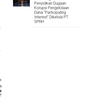
Penyidikan Dugaan
Korupsi Pengelolaan
Dana "Participating
Interest" Dikelola PT
SPRH
k
,
a
h
a
'