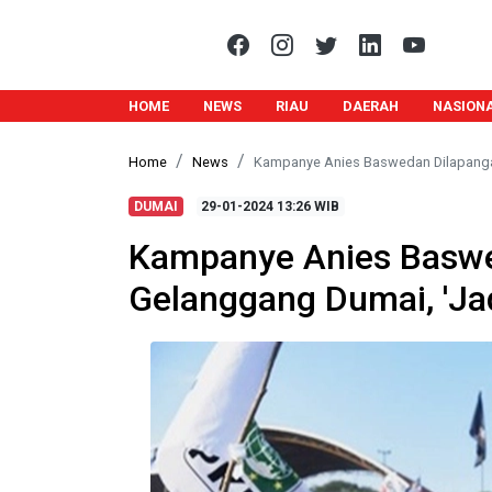
HOME
NEWS
RIAU
DAERAH
NASION
Home
News
Kampanye Anies Baswedan Dilapangan
DUMAI
29-01-2024
13:26 WIB
Kampanye Anies Baswe
Gelanggang Dumai, 'Jad