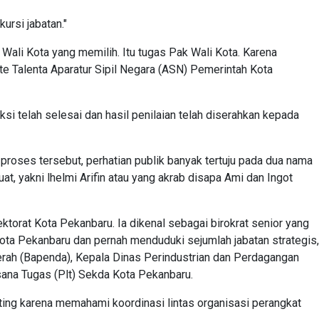
ursi jabatan."
ak Wali Kota yang memilih. Itu tugas Pak Wali Kota. Karena
ite Talenta Aparatur Sipil Negara (ASN) Pemerintah Kota
si telah selesai dan hasil penilaian telah diserahkan kepada
 proses tersebut, perhatian publik banyak tertuju pada dua nama
at, yakni lhelmi Arifin atau yang akrab disapa Ami dan Ingot
ektorat Kota Pekanbaru. Ia dikenal sebagai birokrat senior yang
Kota Pekanbaru dan pernah menduduki sejumlah jabatan strategis,
erah (Bapenda), Kepala Dinas Perindustrian dan Perdagangan
sana Tugas (Plt) Sekda Kota Pekanbaru.
ting karena memahami koordinasi lintas organisasi perangkat