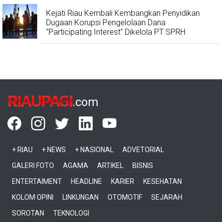
Kejati Riau Kembali Kembangkan Penyidikan
Dugaan Korupsi Pengelolaan Dana
"Participating Interest" Dikelola PT SPRH
RIAUPAGI
.com
+ RIAU
+ NEWS
+ NASIONAL
ADVETORIAL
GALERI FOTO
AGAMA
ARTIKEL
BISNIS
ENTERTAIMENT
HEADLINE
KARIER
KESEHATAN
KOLOM OPINI
LINKUNGAN
OTOMOTIF
SEJARAH
SOROTAN
TEKNOLOGI