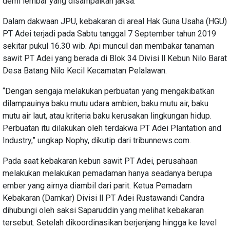
demi lembar yang disampaikan jaksa.
Dalam dakwaan JPU, kebakaran di areal Hak Guna Usaha (HGU)
PT Adei terjadi pada Sabtu tanggal 7 September tahun 2019
sekitar pukul 16.30 wib. Api muncul dan membakar tanaman
sawit PT Adei yang berada di Blok 34 Divisi ll Kebun Nilo Barat
Desa Batang Nilo Kecil Kecamatan Pelalawan.
“Dengan sengaja melakukan perbuatan yang mengakibatkan
dilampauinya baku mutu udara ambien, baku mutu air, baku
mutu air laut, atau kriteria baku kerusakan lingkungan hidup.
Perbuatan itu dilakukan oleh terdakwa PT Adei Plantation and
Industry,” ungkap Nophy, dikutip dari tribunnews.com.
Pada saat kebakaran kebun sawit PT Adei, perusahaan
melakukan melakukan pemadaman hanya seadanya berupa
ember yang airnya diambil dari parit. Ketua Pemadam
Kebakaran (Damkar) Divisi ll PT Adei Rustawandi Candra
dihubungi oleh saksi Saparuddin yang melihat kebakaran
tersebut. Setelah dikoordinasikan berjenjang hingga ke level