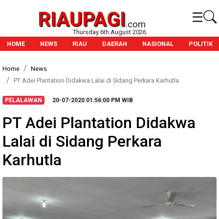
RIAUPAGI
☰
.com
Thursday 6th August 2026
HOME
NEWS
RIAU
DAERAH
NASIONAL
POLITIK
Home
News
PT Adei Plantation Didakwa Lalai di Sidang Perkara Karhutla
PELALAWAN
20-07-2020
01:56:00 PM WIB
PT Adei Plantation Didakwa
Lalai di Sidang Perkara
Karhutla