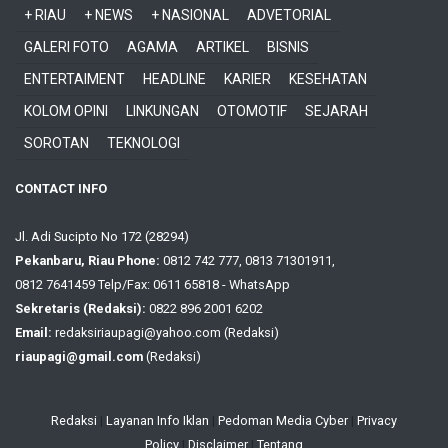
+ RIAU
+ NEWS
+ NASIONAL
ADVETORIAL
GALERI FOTO
AGAMA
ARTIKEL
BISNIS
ENTERTAIMENT
HEADLINE
KARIER
KESEHATAN
KOLOM OPINI
LINKUNGAN
OTOMOTIF
SEJARAH
SOROTAN
TEKNOLOGI
CONTACT INFO
Jl. Adi Sucipto No 172 (28294)
Pekanbaru, Riau Phone:
0812 742 777, 0813 71301911,
0812 7641459 Telp/Fax: 0611 65818 - WhatsApp
Sekretaris (Redaksi):
0822 896 2001 6202
Email:
redaksiriaupagi@yahoo.com (Redaksi)
riaupagi@gmail.com
(Redaksi)
Redaksi
|
Layanan Info Iklan
|
Pedoman Media Cyber
|
Privacy
Policy
|
Disclaimer
|
Tentang