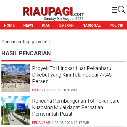
RIAUPAGI
☰
.com
Sunday 9th August 2026
HOME
NEWS
RIAU
DAERAH
NASIONAL
POLITIK
Pencarian Tag : jalan tol |
HASIL PENCARIAN
Proyek Tol Lingkar Luar Pekanbaru
Dikebut yang Kini Telah Capai 77,45
Persen
BISNIS
07-08-2026
10:0 WIB
Rencana Pembangunan Tol Pekanbaru-
Kuansing Mulai dapat Perhatian
Pemerintah Pusat
PEKANBARU
05-08-2026
10:17 WIB