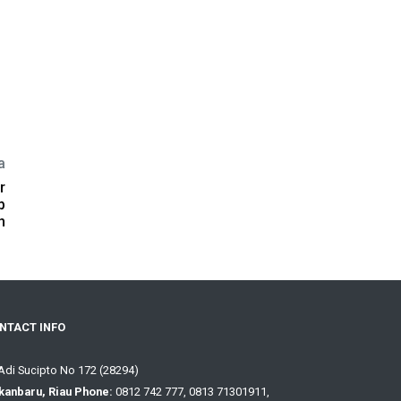
a
r
p
h
NTACT INFO
 Adi Sucipto No 172 (28294)
kanbaru, Riau Phone:
0812 742 777, 0813 71301911,