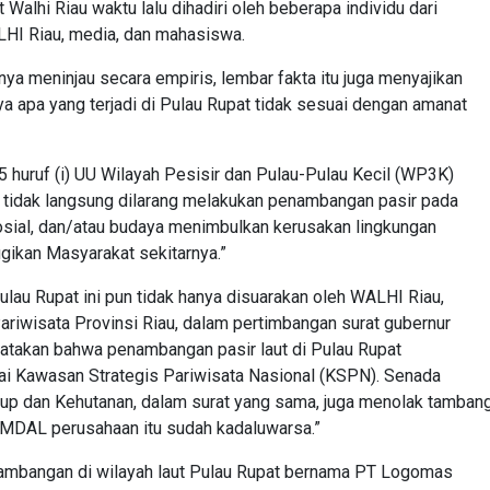
alhi Riau waktu lalu dihadiri oleh beberapa individu dari
ALHI Riau, media, dan mahasiswa.
ya meninjau secara empiris, lembar fakta itu juga menyajikan
a apa yang terjadi di Pulau Rupat tidak sesuai dengan amanat
5 huruf (i) UU Wilayah Pesisir dan Pulau-Pulau Kecil (WP3K)
 tidak langsung dilarang melakukan penambangan pasir pada
sosial, dan/atau budaya menimbulkan kerusakan lingkungan
gikan Masyarakat sekitarnya.”
lau Rupat ini pun tidak hanya disuarakan oleh WALHI Riau,
ariwisata Provinsi Riau, dalam pertimbangan surat gubernur
takan bahwa penambangan pasir laut di Pulau Rupat
ai Kawasan Strategis Pariwisata Nasional (KSPN). Senada
dup dan Kehutanan, dalam surat yang sama, juga menolak tamban
AMDAL perusahaan itu sudah kadaluwarsa.”
nambangan di wilayah laut Pulau Rupat bernama PT Logomas