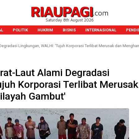
RIAUPAGI
.com
Saturday 8th August 2026
AL
POLITIK
HUKRIM
BISNIS
INTERNASIONAL
PENDI
i Degradasi Lingkungan, WALHI: 'Tujuh Korporasi Terlibat Merusak dan Mengh
arat-Laut Alami Degradasi
juh Korporasi Terlibat Merusak
layah Gambut'