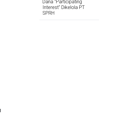
Dana "Participating
Interest" Dikelola PT
SPRH
g