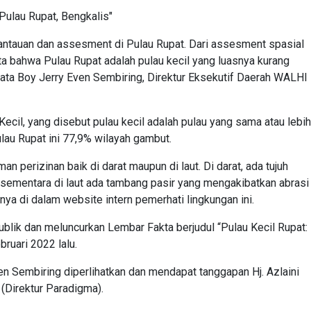
 Pulau Rupat, Bengkalis"
antauan dan assesment di Pulau Rupat. Dari assesment spasial
 bahwa Pulau Rupat adalah pulau kecil yang luasnya kurang
ata Boy Jerry Even Sembiring, Direktur Eksekutif Daerah WALHI
cil, yang disebut pulau kecil adalah pulau yang sama atau lebih
Pulau Rupat ini 77,9% wilayah gambut.
n perizinan baik di darat maupun di laut. Di darat, ada tujuh
 sementara di laut ada tambang pasir yang mengakibatkan abrasi
nya di dalam website intern pemerhati lingkungan ini.
blik dan meluncurkan Lembar Fakta berjudul “Pulau Kecil Rupat:
bruari 2022 lalu.
n Sembiring diperlihatkan dan mendapat tanggapan Hj. Azlaini
(Direktur Paradigma).