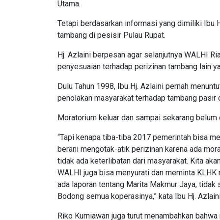
Utama.
Tetapi berdasarkan informasi yang dimiliki Ibu H
tambang di pesisir Pulau Rupat.
Hj. Azlaini berpesan agar selanjutnya WALHI Ri
penyesuaian terhadap perizinan tambang lain 
Dulu Tahun 1998, Ibu Hj. Azlaini pernah menuntut
penolakan masyarakat terhadap tambang pasir d
Moratorium keluar dan sampai sekarang belum 
“Tapi kenapa tiba-tiba 2017 pemerintah bisa m
berani mengotak-atik perizinan karena ada morat
tidak ada keterlibatan dari masyarakat. Kita ak
WALHI juga bisa menyurati dan meminta KLHK m
ada laporan tentang Marita Makmur Jaya, tidak s
Bodong semua koperasinya,” kata Ibu Hj. Azlaini
Riko Kurniawan juga turut menambahkan bahwa mas