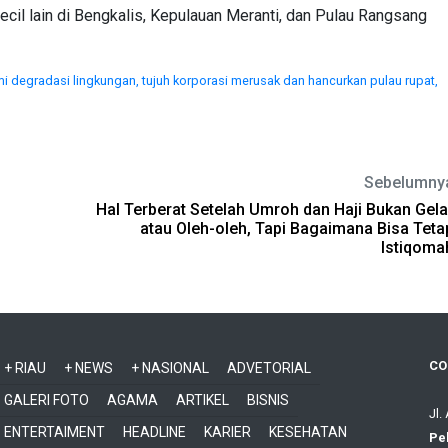
 kecil lain di Bengkalis, Kepulauan Meranti, dan Pulau Rangsang
ami degradasi lingkungan,
tujuh korporasi merusak dan hancurkan pulau rupat,
Sebelumny
Hal Terberat Setelah Umroh dan Haji Bukan Gela
atau Oleh-oleh, Tapi Bagaimana Bisa Teta
Istiqoma
CO
+ RIAU
+ NEWS
+ NASIONAL
ADVETORIAL
GALERI FOTO
AGAMA
ARTIKEL
BISNIS
Jl.
ENTERTAIMENT
HEADLINE
KARIER
KESEHATAN
Pe