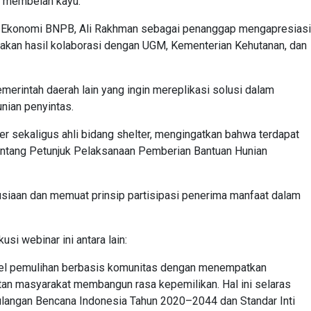
k membelah kayu.
ial Ekonomi BNPB, Ali Rakhman sebagai penanggap mengapresiasi
kan hasil kolaborasi dengan UGM, Kementerian Kehutanan, dan
pemerintah daerah lain yang ingin mereplikasi solusi dalam
nian penyintas.
r sekaligus ahli bidang shelter, mengingatkan bahwa terdapat
ntang Petunjuk Pelaksanaan Pemberian Bantuan Hunian
siaan dan memuat prinsip partisipasi penerima manfaat dalam
si webinar ini antara lain:
del pemulihan berbasis komunitas dengan menempatkan
tan masyarakat membangun rasa kepemilikan. Hal ini selaras
langan Bencana Indonesia Tahun 2020–2044 dan Standar Inti