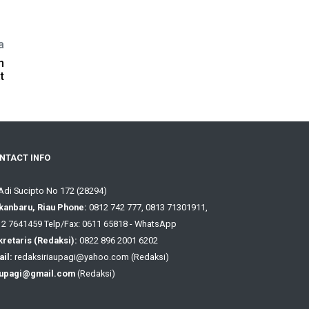
a
n
t
NTACT INFO
 Adi Sucipto No 172 (28294)
kanbaru, Riau Phone:
0812 742 777, 0813 71301911,
2 7641459 Telp/Fax: 0611 65818 - WhatsApp
retaris (Redaksi):
0822 896 2001 6202
il:
redaksiriaupagi@yahoo.com (Redaksi)
aupagi@gmail.com
(Redaksi)