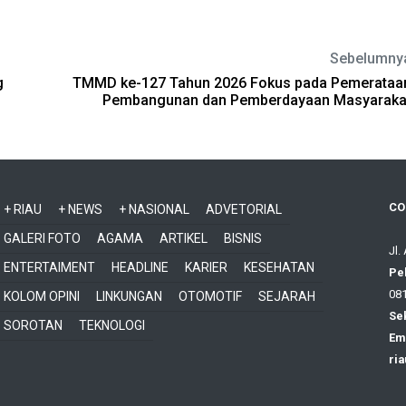
Sebelumny
g
TMMD ke-127 Tahun 2026 Fokus pada Pemerataa
Pembangunan dan Pemberdayaan Masyaraka
CO
+ RIAU
+ NEWS
+ NASIONAL
ADVETORIAL
GALERI FOTO
AGAMA
ARTIKEL
BISNIS
Jl.
ENTERTAIMENT
HEADLINE
KARIER
KESEHATAN
Pe
081
KOLOM OPINI
LINKUNGAN
OTOMOTIF
SEJARAH
Sek
SOROTAN
TEKNOLOGI
Ema
ri