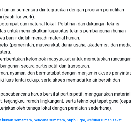
 hunian sementara diintegrasikan dengan program pemulihan
i (cash for work).
etempat dan material lokal. Pelatihan dan dukungan teknis
intas untuk meningkatkan kapasitas teknis pembangunan hunian
 banjir diolah menjadi material hunian.
elix (pemerintah, masyarakat, dunia usaha, akademisi, dan medi
tera.
 Pembentukan kelompok masyarakat untuk memutuskan rancangan
angunan secara partisipatif dan transparan.
aman, nyaman, dan bermartabat dengan menjamin akses penyinta
ki luas lantai cukup, serta akses memadai ke air bersih dan
pascabencana harus bersifat partisipatif, menggunakan material
, terjangkau, ramah lingkungan), serta teknologi tepat guna (cepa
kerjakan oleh tenaga lokal dengan peralatan sederhana).
 hunian sementara,
bencana sumatera,
bnpb,
ugm,
webinar rumah zakat,