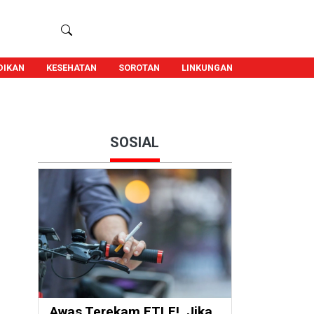
DIKAN
KESEHATAN
SOROTAN
LINKUNGAN
SOSIAL
Awas Terekam ETLE!, Jika