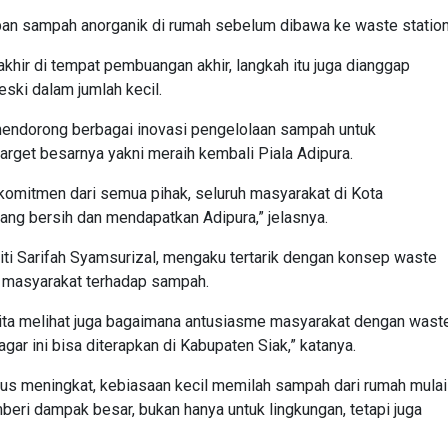
mpan sampah anorganik di rumah sebelum dibawa ke waste station
ir di tempat pembuangan akhir, langkah itu juga dianggap
i dalam jumlah kecil.
endorong berbagai inovasi pengelolaan sampah untuk
target besarnya yakni meraih kembali Piala Adipura.
u komitmen dari semua pihak, seluruh masyarakat di Kota
ang bersih dan mendapatkan Adipura,” jelasnya.
iti Sarifah Syamsurizal, mengaku tertarik dengan konsep waste
r masyarakat terhadap sampah.
 kita melihat juga bagaimana antusiasme masyarakat dengan wast
n agar ini bisa diterapkan di Kabupaten Siak,” katanya.
us meningkat, kebiasaan kecil memilah sampah dari rumah mulai
ri dampak besar, bukan hanya untuk lingkungan, tetapi juga