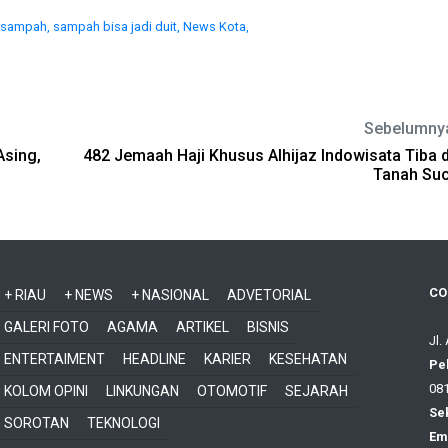
h sampah,
sampah bisa jadi duit,
News Kota,
Sebelumny
Asing,
482 Jemaah Haji Khusus Alhijaz Indowisata Tiba d
Tanah Suc
CO
+ RIAU
+ NEWS
+ NASIONAL
ADVETORIAL
GALERI FOTO
AGAMA
ARTIKEL
BISNIS
Jl.
ENTERTAIMENT
HEADLINE
KARIER
KESEHATAN
Pe
081
KOLOM OPINI
LINKUNGAN
OTOMOTIF
SEJARAH
Sek
SOROTAN
TEKNOLOGI
Ema