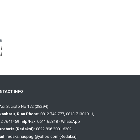
a
i
i
NTACT INFO
 Adi Sucipto No 172 (28294)
kanbaru, Riau Phone:
0812 742 777, 0813 71301911,
2 7641459 Telp/Fax: 0611 65818 - WhatsApp
retaris (Redaksi):
0822 896 2001 6202
il:
redaksiriaupagi@yahoo.com (Redaksi)