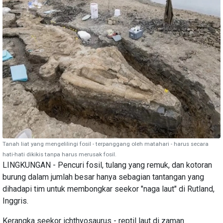
Tanah liat yang mengelilingi fosil - terpanggang oleh matahari - harus secara
hati-hati dikikis tanpa harus merusak fosil.
LINGKUNGAN - Pencuri fosil, tulang yang remuk, dan kotoran
burung dalam jumlah besar hanya sebagian tantangan yang
dihadapi tim untuk membongkar seekor "naga laut" di Rutland,
Inggris.
Kerangka seekor ichthyosaurus - reptil laut di zaman