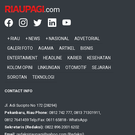
RIAUPAGI
.com
+ RIAU
+ NEWS
+ NASIONAL
ADVETORIAL
GALERI FOTO
AGAMA
ARTIKEL
BISNIS
ENTERTAIMENT
HEADLINE
KARIER
KESEHATAN
KOLOM OPINI
LINKUNGAN
OTOMOTIF
SEJARAH
SOROTAN
TEKNOLOGI
CONTACT INFO
Jl. Adi Sucipto No 172 (28294)
Pekanbaru, Riau Phone:
0812 742 777, 0813 71301911,
0812 7641459 Telp/Fax: 0611 65818 - WhatsApp
Sekretaris (Redaksi):
0822 896 2001 6202
Email:
redaksiriaupagi@yahoo.com (Redaksi)