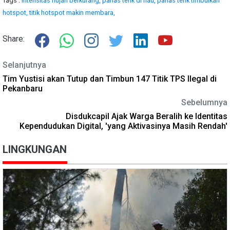
Tags :
intensitas hujan berkurang,
panas terik di riau,
panas terik timbulkan
hotspot,
titik hotspot makin membara,
Share:
Selanjutnya
Tim Yustisi akan Tutup dan Timbun 147 Titik TPS Ilegal di
Pekanbaru
Sebelumnya
Disdukcapil Ajak Warga Beralih ke Identitas
Kependudukan Digital, 'yang Aktivasinya Masih Rendah'
LINGKUNGAN