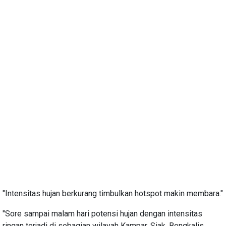
"Intensitas hujan berkurang timbulkan hotspot makin membara."
"Sore sampai malam hari potensi hujan dengan intensitas
ringan terjadi di sebagian wilayah Kampar, Siak, Bengkalis,