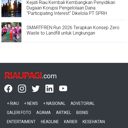
Kejati Riau Kembali Kembangkan Penyidikan
Dugaan Korupsi Pengelolaan Dana
"Participating Interest" Dikelola PT SPRH
SMARTFREN Run 2026 Terapkan Konsep Zero
Waste to Landfill untuk Lingkungan
RIAUPAGI
.com
+ RIAU
+ NEWS
+ NASIONAL
ADVETORIAL
GALERI FOTO
AGAMA
ARTIKEL
BISNIS
ENTERTAIMENT
HEADLINE
KARIER
KESEHATAN