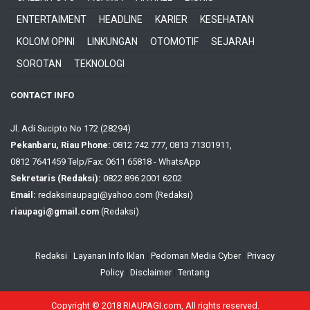
ENTERTAIMENT
HEADLINE
KARIER
KESEHATAN
KOLOM OPINI
LINKUNGAN
OTOMOTIF
SEJARAH
SOROTAN
TEKNOLOGI
CONTACT INFO
Jl. Adi Sucipto No 172 (28294)
Pekanbaru, Riau Phone:
0812 742 777, 0813 71301911,
0812 7641459 Telp/Fax: 0611 65818 - WhatsApp
Sekretaris (Redaksi):
0822 896 2001 6202
Email:
redaksiriaupagi@yahoo.com (Redaksi)
riaupagi@gmail.com
(Redaksi)
Redaksi
|
Layanan Info Iklan
|
Pedoman Media Cyber
|
Privacy
Policy
|
Disclaimer
|
Tentang
Copyright © 2018 RIAUPAGI.com, All rights reserved.