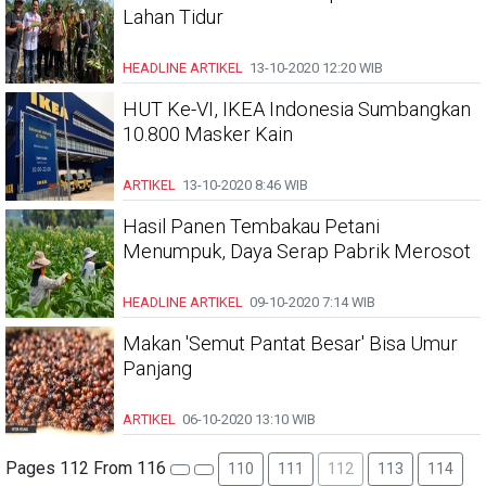
Lahan Tidur
HEADLINE
ARTIKEL
13-10-2020
12:20 WIB
HUT Ke-VI, IKEA Indonesia Sumbangkan
10.800 Masker Kain
ARTIKEL
13-10-2020
8:46 WIB
Hasil Panen Tembakau Petani
Menumpuk, Daya Serap Pabrik Merosot
HEADLINE
ARTIKEL
09-10-2020
7:14 WIB
Makan 'Semut Pantat Besar' Bisa Umur
Panjang
ARTIKEL
06-10-2020
13:10 WIB
Pages 112 From 116
110
111
112
113
114