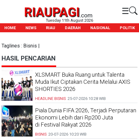
RIAUPAGI
☰
.com
Tuesday 11th August 2026
HOME
NEWS
RIAU
DAERAH
NASIONAL
POLITIK
Taglines : Bisnis |
HASIL PENCARIAN
XLSMART Buka Ruang untuk Talenta
Muda Ikut Ciptakan Cerita Melalui AXIS
SHORTIES 2026
HEADLINE
BISNIS
25-07-2026
10:28 WIB
Piala Dunia FIFA 2026, Terjadi Perputaran
Ekonomi Lebih dari Rp200 Juta
di Festival Rakyat 2026
BISNIS
20-07-2026
10:20 WIB