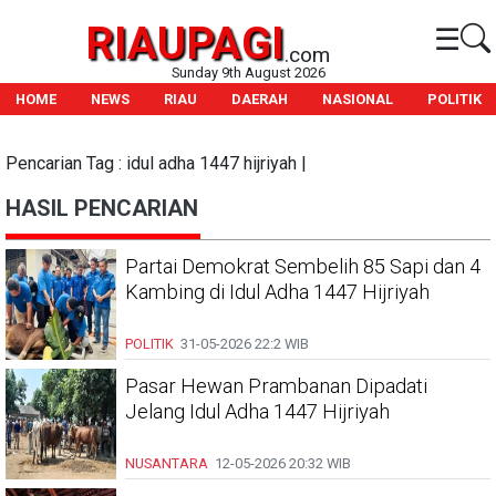
RIAUPAGI
☰
.com
Sunday 9th August 2026
HOME
NEWS
RIAU
DAERAH
NASIONAL
POLITIK
Pencarian Tag : idul adha 1447 hijriyah |
HASIL PENCARIAN
Partai Demokrat Sembelih 85 Sapi dan 4
Kambing di Idul Adha 1447 Hijriyah
POLITIK
31-05-2026
22:2 WIB
Pasar Hewan Prambanan Dipadati
Jelang Idul Adha 1447 Hijriyah
NUSANTARA
12-05-2026
20:32 WIB