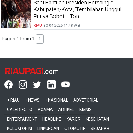
Sapi Bantuan Presiden Bersaing di
Kabupaten/Kota, 'Tembilahan Unggul
Punya Bobot 1 Ton'
RIAU
30-04-2026
11:48 WIB
Pages 1 From 1
1
RIAUPAGI
.com
+ RIAU
+ NEWS
+ NASIONAL
ADVETORIAL
GALERI FOTO
AGAMA
ARTIKEL
BISNIS
ENTERTAIMENT
HEADLINE
KARIER
KESEHATAN
KOLOM OPINI
LINKUNGAN
OTOMOTIF
SEJARAH