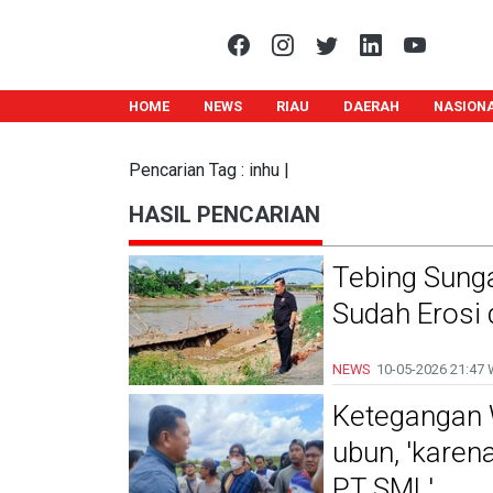
HOME
NEWS
RIAU
DAERAH
NASION
Pencarian Tag : inhu |
HASIL PENCARIAN
Tebing Sungai
Sudah Erosi 
NEWS
10-05-2026
21:47 
Ketegangan 
ubun, 'karen
PT SML'