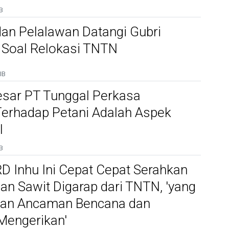
B
an Pelalawan Datangi Gubri
 Soal Relokasi TNTN
IB
esar PT Tunggal Perkasa
Terhadap Petani Adalah Aspek
l
B
D Inhu Ini Cepat Cepat Serahkan
an Sawit Digarap dari TNTN, 'yang
kan Ancaman Bencana dan
Mengerikan'