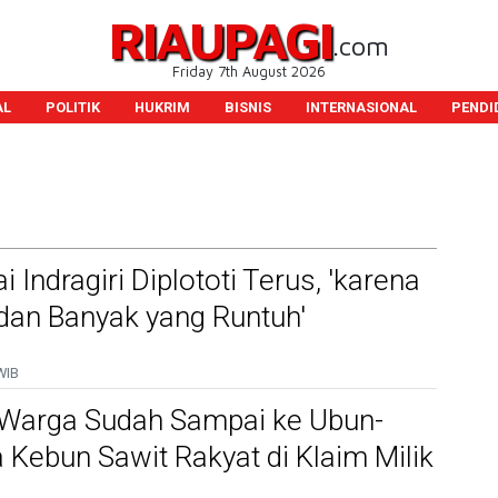
RIAUPAGI
.com
Friday 7th August 2026
AL
POLITIK
HUKRIM
BISNIS
INTERNASIONAL
PENDI
 Indragiri Diplototi Terus, 'karena
dan Banyak yang Runtuh'
WIB
Warga Sudah Sampai ke Ubun-
a Kebun Sawit Rakyat di Klaim Milik