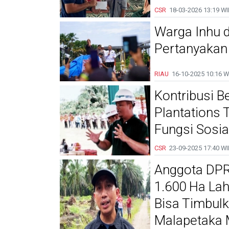
CSR
18-03-2026
13:19 WI
Warga Inhu d
Pertanyakan
RIAU
16-10-2025
10:16 W
Kontribusi B
Plantations 
Fungsi Sosia
CSR
23-09-2025
17:40 WI
Anggota DPR
1.600 Ha Lah
Bisa Timbul
Malapetaka 