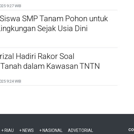
025
9:27 WIB
 Siswa SMP Tanam Pohon untuk
Lingkungan Sejak Usia Dini
zal Hadiri Rakor Soal
 Tanah dalam Kawasan TNTN
025
9:24 WIB
CO
+ RIAU
+ NEWS
+ NASIONAL
ADVETORIAL