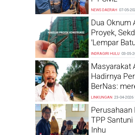
NEWS DAERAH
07-05-20
Dua Oknum A
Proyek, Sekd
'Lempar Bat
INDRAGIRI HULU
03-05-2
Masyarakat 
Hadirnya Pe
BerNas: mere
LINKUNGAN
23-04-2026
Perusahaan 
TPP Santuni 
Inhu