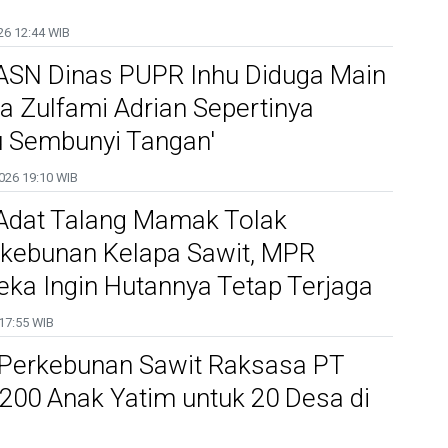
26
12:44 WIB
SN Dinas PUPR Inhu Diduga Main
a Zulfami Adrian Sepertinya
u Sembunyi Tangan'
026
19:10 WIB
Adat Talang Mamak Tolak
rkebunan Kelapa Sawit, MPR
ka Ingin Hutannya Tetap Terjaga
17:55 WIB
Perkebunan Sawit Raksasa PT
200 Anak Yatim untuk 20 Desa di