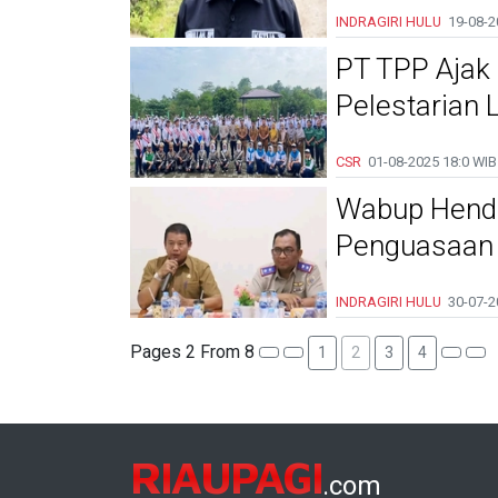
INDRAGIRI HULU
19-08-2
PT TPP Ajak
Pelestarian 
CSR
01-08-2025
18:0 WIB
Wabup Hendri
Penguasaan
INDRAGIRI HULU
30-07-2
Pages 2 From 8
1
2
3
4
RIAUPAGI
.com