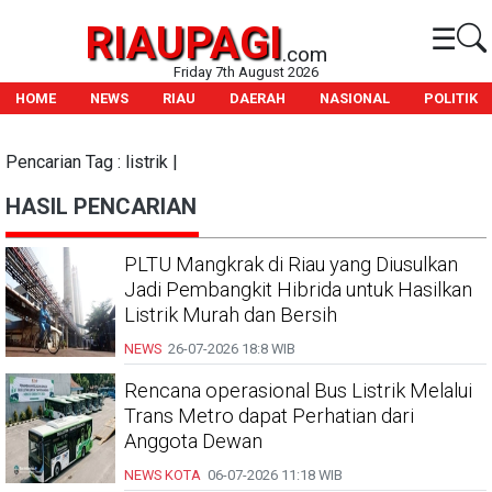
RIAUPAGI
☰
.com
Friday 7th August 2026
HOME
NEWS
RIAU
DAERAH
NASIONAL
POLITIK
Pencarian Tag : listrik |
HASIL PENCARIAN
PLTU Mangkrak di Riau yang Diusulkan
Jadi Pembangkit Hibrida untuk Hasilkan
Listrik Murah dan Bersih
NEWS
26-07-2026
18:8 WIB
Rencana operasional Bus Listrik Melalui
Trans Metro dapat Perhatian dari
Anggota Dewan
NEWS KOTA
06-07-2026
11:18 WIB