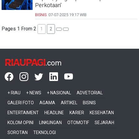
Perkotaan'
BISNIS
07-07-2025
19:17 WIB
Pages 1 From 2
1
2
RIAUPAGI
.com
+ RIAU
+ NEWS
+ NASIONAL
ADVETORIAL
GALERI FOTO
AGAMA
ARTIKEL
BISNIS
ENTERTAIMENT
HEADLINE
KARIER
KESEHATAN
KOLOM OPINI
LINKUNGAN
OTOMOTIF
SEJARAH
SOROTAN
TEKNOLOGI