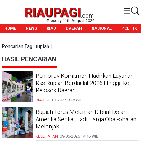
RIAUPAGI
☰
.com
Tuesday 11th August 2026
HOME
NEWS
RIAU
DAERAH
NASIONAL
POLITIK
Pencarian Tag : rupiah |
HASIL PENCARIAN
Pemprov Komitmen Hadirkan Layanan
Kas Rupiah Berdaulat 2026 Hingga ke
Pelosok Daerah
RIAU
23-07-2026
9:28 WIB
Rupiah Terus Melemah Dibuat Dolar
Amerika Serikat Jadi Harga Obat-obatan
Melonjak
KESEHATAN
09-06-2026
14:46 WIB