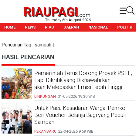
RIAUPAGI
☰
.com
Thursday 6th August 2026
HOME
NEWS
RIAU
DAERAH
NASIONAL
POLITIK
Pencarian Tag : sampah |
HASIL PENCARIAN
Pemerintah Terus Dorong Proyek PSEL,
Tapi Dikritik yang Dikhawatirkan
akan Melepaskan Emisi Lebih Tinggi
LINKUNGAN
01-05-2026
19:30 WIB
Untuk Pacu Kesadaran Warga, Pemko
Beri Voucher Belanja Bagi yang Peduli
Sampah
PEKANBARU
22-04-2026
9:59 WIB