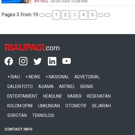
ARTIKEL
30-03-2026
15:38 WIB
Pages 3 From 19
1
2
3
4
5
RIAUPAGI
.com
+ RIAU
+ NEWS
+ NASIONAL
ADVETORIAL
GALERI FOTO
AGAMA
ARTIKEL
BISNIS
ENTERTAIMENT
HEADLINE
KARIER
KESEHATAN
KOLOM OPINI
LINKUNGAN
OTOMOTIF
SEJARAH
SOROTAN
TEKNOLOGI
CONTACT INFO