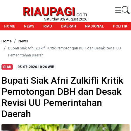
RIAUPAGI
☰
.com
Saturday 8th August 2026
HOME
NEWS
RIAU
DAERAH
NASIONAL
POLITIK
Home
News
Bupati Siak Afni Zulkifli Kritik Pemotongan DBH dan Desak Revisi UU
Pemerintahan Daerah
SIAK
05-07-2026
10:26 WIB
Bupati Siak Afni Zulkifli Kritik
Pemotongan DBH dan Desak
Revisi UU Pemerintahan
Daerah