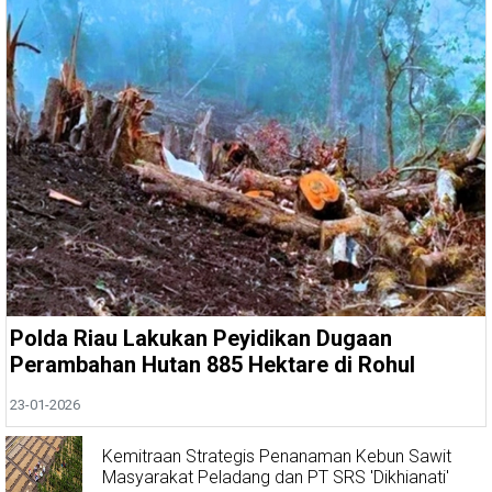
Polda Riau Lakukan Peyidikan Dugaan
Perambahan Hutan 885 Hektare di Rohul
23-01-2026
Kemitraan Strategis Penanaman Kebun Sawit
Masyarakat Peladang dan PT SRS 'Dikhianati'