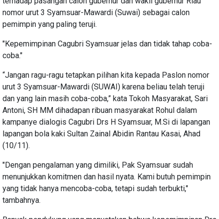
terhadap pasangan calon gubernur dan wakil gubernur Riau
nomor urut 3 Syamsuar-Mawardi (Suwai) sebagai calon
pemimpin yang paling teruji.
"Kepemimpinan Cagubri Syamsuar jelas dan tidak tahap coba-
coba."
“Jangan ragu-ragu tetapkan pilihan kita kepada Paslon nomor
urut 3 Syamsuar-Mawardi (SUWAI) karena beliau telah teruji
dan yang lain masih coba-coba,” kata Tokoh Masyarakat, Sari
Antoni, SH MM dihadapan ribuan masyarakat Rohul dalam
kampanye dialogis Cagubri Drs H Syamsuar, M.Si di lapangan
lapangan bola kaki Sultan Zainal Abidin Rantau Kasai, Ahad
(10/11).
"Dengan pengalaman yang dimiliki, Pak Syamsuar sudah
menunjukkan komitmen dan hasil nyata. Kami butuh pemimpin
yang tidak hanya mencoba-coba, tetapi sudah terbukti,"
tambahnya.