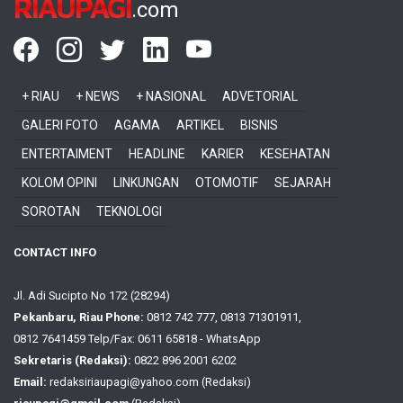
RIAUPAGI
.com
+ RIAU
+ NEWS
+ NASIONAL
ADVETORIAL
GALERI FOTO
AGAMA
ARTIKEL
BISNIS
ENTERTAIMENT
HEADLINE
KARIER
KESEHATAN
KOLOM OPINI
LINKUNGAN
OTOMOTIF
SEJARAH
SOROTAN
TEKNOLOGI
CONTACT INFO
Jl. Adi Sucipto No 172 (28294)
Pekanbaru, Riau Phone:
0812 742 777, 0813 71301911,
0812 7641459 Telp/Fax: 0611 65818 - WhatsApp
Sekretaris (Redaksi):
0822 896 2001 6202
Email:
redaksiriaupagi@yahoo.com (Redaksi)