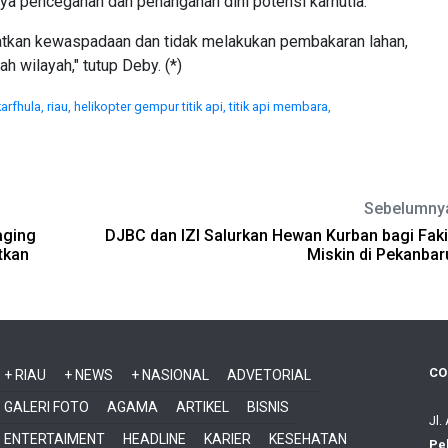
ya pencegahan dan penanganan dini potensi karhutla.
atkan kewaspadaan dan tidak melakukan pembakaran lahan,
h wilayah," tutup Deby. (*)
karfhula,
riau,
helikopter gempur titik api,
titik api membara,
Sebelumny
aging
DJBC dan IZI Salurkan Hewan Kurban bagi Faki
tkan
Miskin di Pekanbar
CO
+ RIAU
+ NEWS
+ NASIONAL
ADVETORIAL
GALERI FOTO
AGAMA
ARTIKEL
BISNIS
Jl.
ENTERTAIMENT
HEADLINE
KARIER
KESEHATAN
Pe