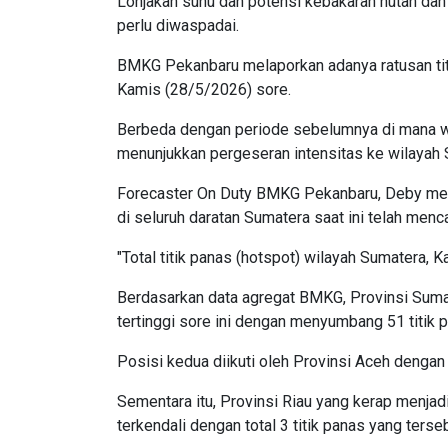
Lonjakan suhu dan potensi kebakaran hutan dan 
perlu diwaspadai.
BMKG Pekanbaru melaporkan adanya ratusan titi
Kamis (28/5/2026) sore.
Berbeda dengan periode sebelumnya di mana wil
menunjukkan pergeseran intensitas ke wilayah S
Forecaster On Duty BMKG Pekanbaru, Deby memap
di seluruh daratan Sumatera saat ini telah menca
"Total titik panas (hotspot) wilayah Sumatera, K
Berdasarkan data agregat BMKG, Provinsi Suma
tertinggi sore ini dengan menyumbang 51 titik 
Posisi kedua diikuti oleh Provinsi Aceh dengan 
Sementara itu, Provinsi Riau yang kerap menjadi 
terkendali dengan total 3 titik panas yang terse