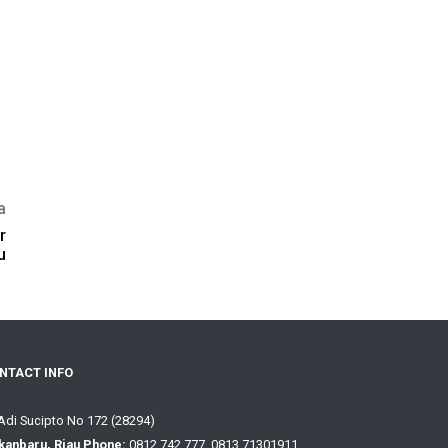
a
r
u
NTACT INFO
 Adi Sucipto No 172 (28294)
kanbaru, Riau Phone:
0812 742 777, 0813 71301911,