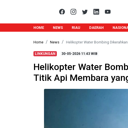
HOME
NEWS
RIAU
DAERAH
NASION
Home
News
Helikopter Water Bombing Dikerahkan
LINKUNGAN
30-05-2026
11:43 WIB
Helikopter Water Bom
Titik Api Membara yan