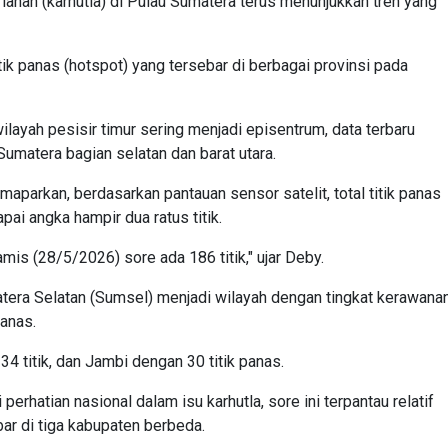
lahan (karhutla) di Pulau Sumatera terus menunjukkan tren yang
k panas (hotspot) yang tersebar di berbagai provinsi pada
ayah pesisir timur sering menjadi episentrum, data terbaru
umatera bagian selatan dan barat utara.
arkan, berdasarkan pantauan sensor satelit, total titik panas
pai angka hampir dua ratus titik.
amis (28/5/2026) sore ada 186 titik," ujar Deby.
tera Selatan (Sumsel) menjadi wilayah dengan tingkat kerawana
panas.
34 titik, dan Jambi dengan 30 titik panas.
perhatian nasional dalam isu karhutla, sore ini terpantau relatif
bar di tiga kabupaten berbeda.