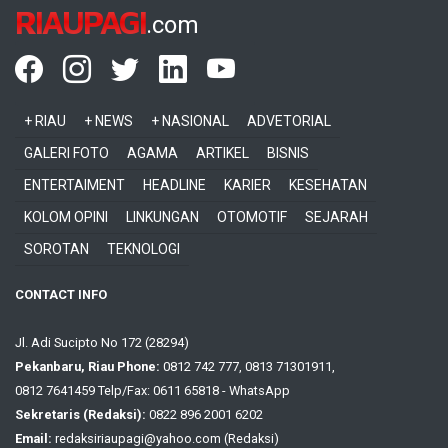
RIAUPAGI
.com
+ RIAU
+ NEWS
+ NASIONAL
ADVETORIAL
GALERI FOTO
AGAMA
ARTIKEL
BISNIS
ENTERTAIMENT
HEADLINE
KARIER
KESEHATAN
KOLOM OPINI
LINKUNGAN
OTOMOTIF
SEJARAH
SOROTAN
TEKNOLOGI
CONTACT INFO
Jl. Adi Sucipto No 172 (28294)
Pekanbaru, Riau Phone:
0812 742 777, 0813 71301911,
0812 7641459 Telp/Fax: 0611 65818 - WhatsApp
Sekretaris (Redaksi):
0822 896 2001 6202
Email:
redaksiriaupagi@yahoo.com (Redaksi)