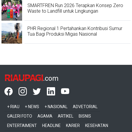
SMARTFREN Run 2026 Terapkan Konsep Zero
Waste to Landfill untuk Lingkungan
PHR Regional 1 Pertahankan Kontribusi Sumur
Tua Bagi Produksi Migas Nasional
RIAUPAGI
.com
+ RIAU
+ NEWS
+ NASIONAL
ADVETORIAL
GALERI FOTO
AGAMA
ARTIKEL
BISNIS
ENTERTAIMENT
HEADLINE
KARIER
KESEHATAN