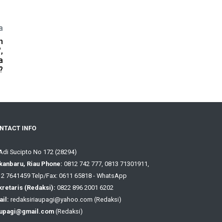
a
n
,
a
?
NTACT INFO
 Adi Sucipto No 172 (28294)
kanbaru, Riau Phone:
0812 742 777, 0813 71301911,
2 7641459 Telp/Fax: 0611 65818 - WhatsApp
retaris (Redaksi):
0822 896 2001 6202
il:
redaksiriaupagi@yahoo.com (Redaksi)
aupagi@gmail.com
(Redaksi)