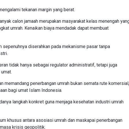
l mengalami tekanan margin yang berat.
Banyak calon jamaah merupakan masyarakat kelas menengah yan
angkat umrah. Kenaikan biaya mendadak dapat membuat
boleh sepenuhnya diserahkan pada mekanisme pasar tanpa
tri.
n tidak hanya sebagai regulator administratif, tetapi juga
 umat.
pkan memandang penerbangan umrah bukan semata rute komersial
aan bagi umat Islam Indonesia.
danya langkah konkret guna menjaga kesehatan industri umrah
orum khusus antara asosiasi umrah dan maskapai penerbangan
masa krisis geopolitik.