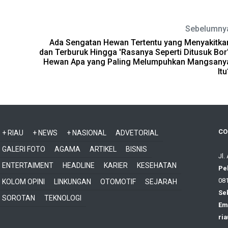
Sebelumny
h
Ada Sengatan Hewan Tertentu yang Menyakitka
dan Terburuk Hingga 'Rasanya Seperti Ditusuk Bor'
Hewan Apa yang Paling Melumpuhkan Mangsany
Itu
CO
+ RIAU
+ NEWS
+ NASIONAL
ADVETORIAL
GALERI FOTO
AGAMA
ARTIKEL
BISNIS
Jl.
ENTERTAIMENT
HEADLINE
KARIER
KESEHATAN
Pe
081
KOLOM OPINI
LINKUNGAN
OTOMOTIF
SEJARAH
Sek
SOROTAN
TEKNOLOGI
Ema
ri