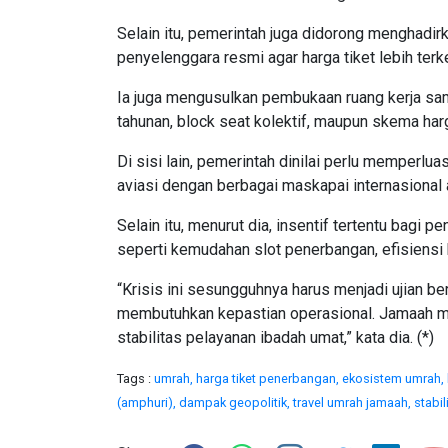
Selain itu, pemerintah juga didorong menghadi
penyelenggara resmi agar harga tiket lebih terke
Ia juga mengusulkan pembukaan ruang kerja sam
tahunan, block seat kolektif, maupun skema harg
Di sisi lain, pemerintah dinilai perlu memperlu
aviasi dengan berbagai maskapai internasional a
Selain itu, menurut dia, insentif tertentu bagi
seperti kemudahan slot penerbangan, efisiensi 
“Krisis ini sesungguhnya harus menjadi ujian 
membutuhkan kepastian operasional. Jamaah 
stabilitas pelayanan ibadah umat,” kata dia. (*)
Tags :
umrah,
harga tiket penerbangan,
ekosistem umrah,
(amphuri),
dampak geopolitik,
travel umrah jamaah,
stabil