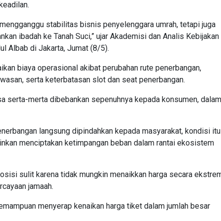
keadilan.
 mengganggu stabilitas bisnis penyelenggara umrah, tetapi juga
an ibadah ke Tanah Suci,” ujar Akademisi dan Analis Kebijakan
l Albab di Jakarta, Jumat (8/5).
an biaya operasional akibat perubahan rute penerbangan,
awasan, serta keterbatasan slot dan seat penerbangan.
k bisa serta-merta dibebankan sepenuhnya kepada konsumen, dala
 penerbangan langsung dipindahkan kepada masyarakat, kondisi itu
lainkan menciptakan ketimpangan beban dalam rantai ekosistem
 posisi sulit karena tidak mungkin menaikkan harga secara ekstre
rcayaan jamaah.
i kemampuan menyerap kenaikan harga tiket dalam jumlah besar