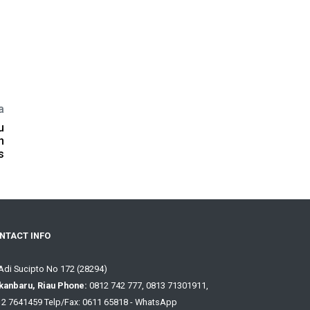
a
u
n
s
NTACT INFO
 Adi Sucipto No 172 (28294)
kanbaru, Riau Phone:
0812 742 777, 0813 71301911,
2 7641459 Telp/Fax: 0611 65818 - WhatsApp