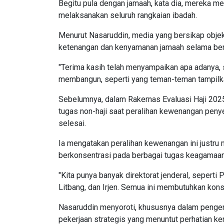
Begitu pula dengan jamaah, kata dia, mereka m
melaksanakan seluruh rangkaian ibadah.
Menurut Nasaruddin, media yang bersikap obje
ketenangan dan kenyamanan jamaah selama bera
"Terima kasih telah menyampaikan apa adanya, se
membangun, seperti yang teman-teman tampilkan 
Sebelumnya, dalam Rakernas Evaluasi Haji 20
tugas non-haji saat peralihan kewenangan peny
selesai.
Ia mengatakan peralihan kewenangan ini justru
berkonsentrasi pada berbagai tugas keagamaan l
"Kita punya banyak direktorat jenderal, seperti 
Litbang, dan Irjen. Semua ini membutuhkan konse
Nasaruddin menyoroti, khususnya dalam pengem
pekerjaan strategis yang menuntut perhatian kem