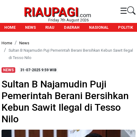
RIAUPAGI
☰
.com
Friday 7th August 2026
HOME
NEWS
RIAU
DAERAH
NASIONAL
POLITIK
Home
News
Sultan B Najamudin Puji Pemerintah Berani Bersihkan Kebun Sawit Ilegal
di Tesso Nilo
NEWS
31-07-2025
9:59 WIB
Sultan B Najamudin Puji
Pemerintah Berani Bersihkan
Kebun Sawit Ilegal di Tesso
Nilo