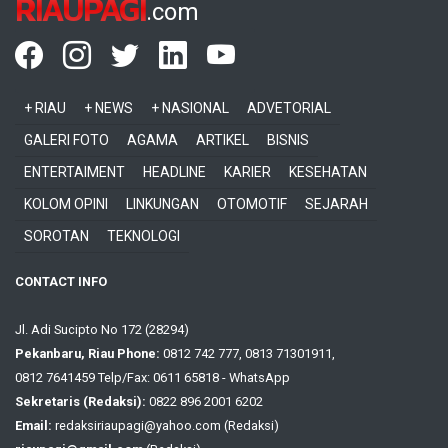
RIAUPAGI
.com
+ RIAU
+ NEWS
+ NASIONAL
ADVETORIAL
GALERI FOTO
AGAMA
ARTIKEL
BISNIS
ENTERTAIMENT
HEADLINE
KARIER
KESEHATAN
KOLOM OPINI
LINKUNGAN
OTOMOTIF
SEJARAH
SOROTAN
TEKNOLOGI
CONTACT INFO
Jl. Adi Sucipto No 172 (28294)
Pekanbaru, Riau Phone:
0812 742 777, 0813 71301911,
0812 7641459 Telp/Fax: 0611 65818 - WhatsApp
Sekretaris (Redaksi):
0822 896 2001 6202
Email:
redaksiriaupagi@yahoo.com (Redaksi)