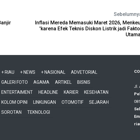
Sebelumny
anjir
Inflasi Mereda Memasuki Maret 2026, Menkeu
'karena Efek Teknis Diskon Listrik jadi Fakto
Utama
CO
+ RIAU
+ NEWS
+ NASIONAL
ADVETORIAL
GALERI FOTO
AGAMA
ARTIKEL
BISNIS
Jl.
ENTERTAIMENT
HEADLINE
KARIER
KESEHATAN
Pe
081
KOLOM OPINI
LINKUNGAN
OTOMOTIF
SEJARAH
Sek
SOROTAN
TEKNOLOGI
Ema
ri