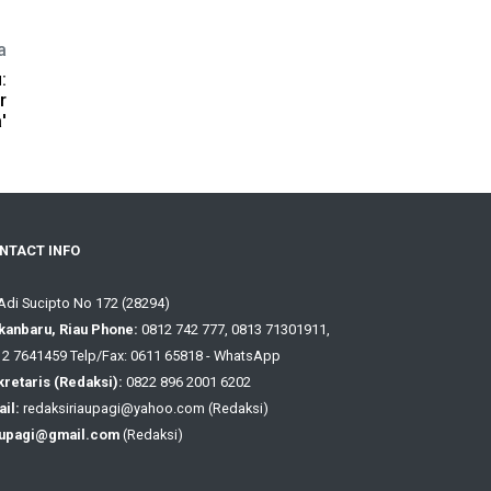
a
:
r
'
NTACT INFO
 Adi Sucipto No 172 (28294)
kanbaru, Riau Phone:
0812 742 777, 0813 71301911,
2 7641459 Telp/Fax: 0611 65818 - WhatsApp
retaris (Redaksi):
0822 896 2001 6202
il:
redaksiriaupagi@yahoo.com (Redaksi)
aupagi@gmail.com
(Redaksi)