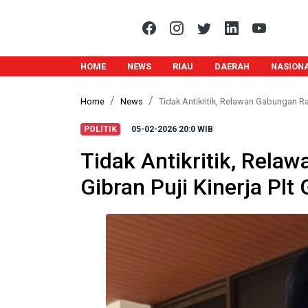
HOME
NEWS
RIAU
DAERAH
NASION
Home
News
Tidak Antikritik, Relawan Gabungan Ra
POLITIK
05-02-2026
20:0 WIB
Tidak Antikritik, Rel
Gibran Puji Kinerja Pl