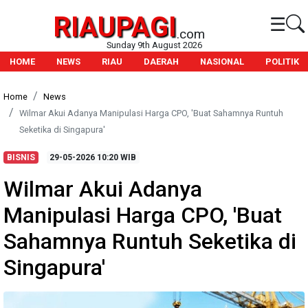
RIAUPAGI
☰
.com
Sunday 9th August 2026
HOME
NEWS
RIAU
DAERAH
NASIONAL
POLITIK
Home
News
Wilmar Akui Adanya Manipulasi Harga CPO, 'Buat Sahamnya Runtuh
Seketika di Singapura'
BISNIS
29-05-2026
10:20 WIB
Wilmar Akui Adanya
Manipulasi Harga CPO, 'Buat
Sahamnya Runtuh Seketika di
Singapura'