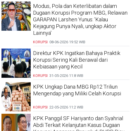
Modus, Pola dan Keterlibatan dalam
Dugaan Korupsi Program MBG, Relawan
GARAPAN Larshen Yunus: 'Kalau
Kejagung Punya Nyali, ungkap Aktor
Lainnya'
KORUPSI
08-06-2026
19:52 WIB
Direktur KPK Ingatkan Bahaya Praktik
Korupsi Sering Kali Berawal dari
Kebiasaan yang Kecil
KORUPSI
31-05-2026
11:8 WIB
KPK Ungkap Dana MBG Rp12 Triliun
Mengendap yang Miliki Celah Korupsi
KORUPSI
22-05-2026
11:2 WIB
KPK Panggil SF Hariyanto dan Syahrial
Abdi Terkait Kelanjutan Kasus Dugaan