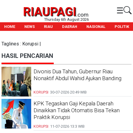
RIAUPAGI
☰
.com
Thursday 6th August 2026
HOME
NEWS
RIAU
DAERAH
NASIONAL
POLITIK
Taglines : Korupsi |
HASIL PENCARIAN
Divonis Dua Tahun, Gubernur Riau
Nonaktif Abdul Wahid Ajukan Banding
KORUPSI
30-07-2026
20:49 WIB
KPK Tegaskan Gaji Kepala Daerah
Dinaikkan Tidak Otomatis Bisa Tekan
Praktik Korupsi
KORUPSI
11-07-2026
13:3 WIB