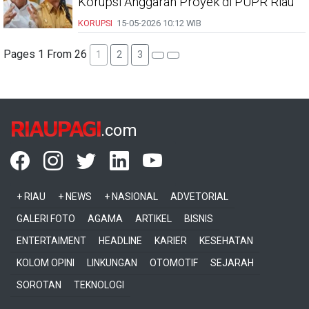
Korupsi Anggaran Proyek di PUPR Riau
KORUPSI
15-05-2026
10:12 WIB
Pages 1 From 26
1
2
3
RIAUPAGI
.com
+ RIAU
+ NEWS
+ NASIONAL
ADVETORIAL
GALERI FOTO
AGAMA
ARTIKEL
BISNIS
ENTERTAIMENT
HEADLINE
KARIER
KESEHATAN
KOLOM OPINI
LINKUNGAN
OTOMOTIF
SEJARAH
SOROTAN
TEKNOLOGI