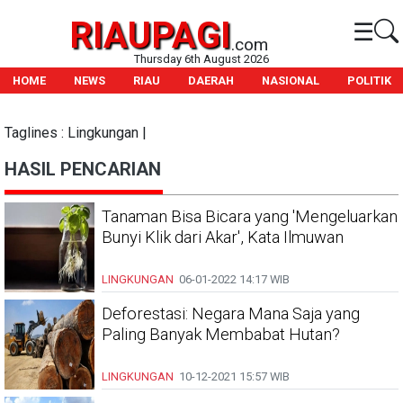
RIAUPAGI
☰
.com
Thursday 6th August 2026
HOME
NEWS
RIAU
DAERAH
NASIONAL
POLITIK
Taglines : Lingkungan |
HASIL PENCARIAN
Tanaman Bisa Bicara yang 'Mengeluarkan
Bunyi Klik dari Akar', Kata Ilmuwan
LINGKUNGAN
06-01-2022
14:17 WIB
Deforestasi: Negara Mana Saja yang
Paling Banyak Membabat Hutan?
LINGKUNGAN
10-12-2021
15:57 WIB