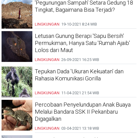
'Pegunungan Sampah' Setara Gedung 18
Tingkat, Bagaimana Bisa Terjadi?
LINGKUNGAN
19-10-2021
8:24 WIB
Letusan Gunung Berapi 'Sapu Bersih'
Permukiman, Hanya Satu 'Rumah Ajaib'
Lolos dari Maut
LINGKUNGAN
26-09-2021
16:25 WIB
Tepukan Dada 'Ukuran Kekuatan' dan
Rahasia Komunikasi Gorilla
LINGKUNGAN
11-04-2021
21:54 WIB
Percobaan Penyelundupan Anak Buaya
Melalui Bandara SSK II Pekanbaru
Digagalkan
LINGKUNGAN
03-04-2021
13:18 WIB