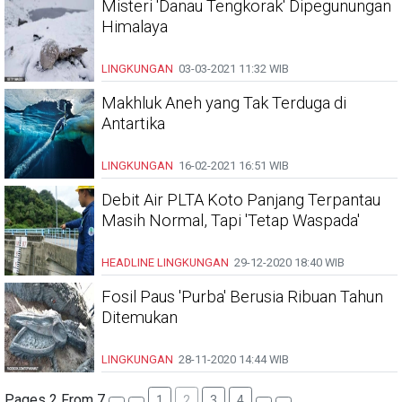
Misteri 'Danau Tengkorak' Dipegunungan
Himalaya
LINGKUNGAN
03-03-2021
11:32 WIB
Makhluk Aneh yang Tak Terduga di
Antartika
LINGKUNGAN
16-02-2021
16:51 WIB
Debit Air PLTA Koto Panjang Terpantau
Masih Normal, Tapi 'Tetap Waspada'
HEADLINE
LINGKUNGAN
29-12-2020
18:40 WIB
Fosil Paus 'Purba' Berusia Ribuan Tahun
Ditemukan
LINGKUNGAN
28-11-2020
14:44 WIB
Pages 2 From 7
1
2
3
4