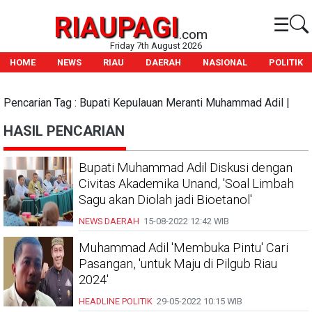
RIAUPAGI
☰
.com
Friday 7th August 2026
HOME
NEWS
RIAU
DAERAH
NASIONAL
POLITIK
Pencarian Tag : Bupati Kepulauan Meranti Muhammad Adil |
HASIL PENCARIAN
Bupati Muhammad Adil Diskusi dengan
Civitas Akademika Unand, 'Soal Limbah
Sagu akan Diolah jadi Bioetanol'
NEWS DAERAH
15-08-2022
12:42 WIB
Muhammad Adil 'Membuka Pintu' Cari
Pasangan, 'untuk Maju di Pilgub Riau
2024'
HEADLINE
POLITIK
29-05-2022
10:15 WIB