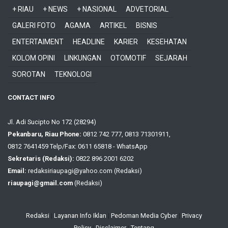
+ RIAU
+ NEWS
+ NASIONAL
ADVETORIAL
GALERI FOTO
AGAMA
ARTIKEL
BISNIS
ENTERTAIMENT
HEADLINE
KARIER
KESEHATAN
KOLOM OPINI
LINKUNGAN
OTOMOTIF
SEJARAH
SOROTAN
TEKNOLOGI
CONTACT INFO
Jl. Adi Sucipto No 172 (28294)
Pekanbaru, Riau Phone:
0812 742 777, 0813 71301911,
0812 7641459 Telp/Fax: 0611 65818 - WhatsApp
Sekretaris (Redaksi):
0822 896 2001 6202
Email:
redaksiriaupagi@yahoo.com (Redaksi)
riaupagi@gmail.com
(Redaksi)
Redaksi
|
Layanan Info Iklan
|
Pedoman Media Cyber
|
Privacy
Policy
|
Disclaimer
|
Tentang