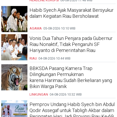
HEADLINE
KORUPSI
06-08-2026
17:48 WIB
Habib Syech Ajak Masyarakat Bersyukur
dalam Kegiatan Riau Bersholawat
AGAMA
05-08-2026
10:10 WIB
Vonis Dua Tahun Penjara pada Gubernur
Riau Nonaktif, Tidak Pengaruhi SF
Hariyanto di Pemerintahan Riau
RIAU
04-08-2026
10:44 WIB
BBKSDA Pasang Kamera Trap
Dilingkungan Permukiman
karena Harimau Sudah Berkeliaran yang
Bikin Warga Panik
LINKUNGAN
04-08-2026
10:32 WIB
Pemprov Undang Habib Syech bin Abdul
Qodir Assegaf untuk Tabligh Akbar dalam
Peringatan Hari Jadi Provinsi Riau Ke-69