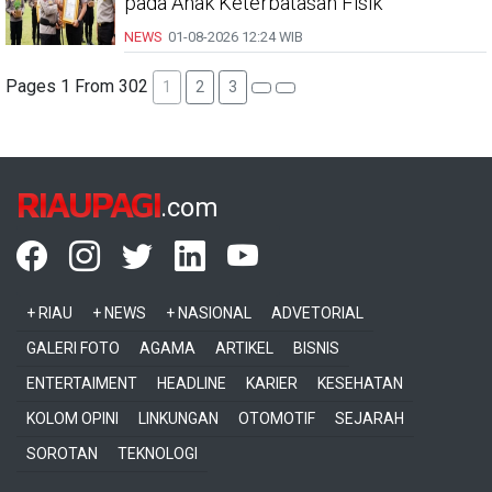
pada Anak Keterbatasan Fisik
NEWS
01-08-2026
12:24 WIB
Pages 1 From 302
1
2
3
RIAUPAGI
.com
+ RIAU
+ NEWS
+ NASIONAL
ADVETORIAL
GALERI FOTO
AGAMA
ARTIKEL
BISNIS
ENTERTAIMENT
HEADLINE
KARIER
KESEHATAN
KOLOM OPINI
LINKUNGAN
OTOMOTIF
SEJARAH
SOROTAN
TEKNOLOGI