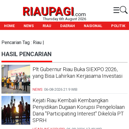
RIAUPAGI
☰
.com
Thursday 6th August 2026
HOME
NEWS
RIAU
DAERAH
NASIONAL
POLITIK
Pencarian Tag : Riau |
HASIL PENCARIAN
Plt Gubernur Riau Buka SIEXPO 2026,
yang Bisa Lahirkan Kerjasama Investasi
NEWS
06-08-2026
21:9 WIB
Kejati Riau Kembali Kembangkan
Penyidikan Dugaan Korupsi Pengelolaan
Dana "Participating Interest" Dikelola PT
SPRH