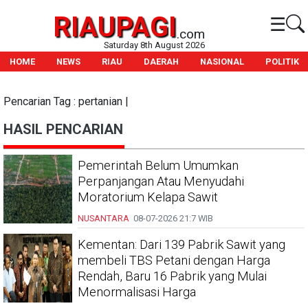
RIAUPAGI
☰
.com
Saturday 8th August 2026
HOME
NEWS
RIAU
DAERAH
NASIONAL
POLITIK
Pencarian Tag : pertanian |
HASIL PENCARIAN
Pemerintah Belum Umumkan
Perpanjangan Atau Menyudahi
Moratorium Kelapa Sawit
NUSANTARA
08-07-2026
21:7 WIB
Kementan: Dari 139 Pabrik Sawit yang
membeli TBS Petani dengan Harga
Rendah, Baru 16 Pabrik yang Mulai
Menormalisasi Harga