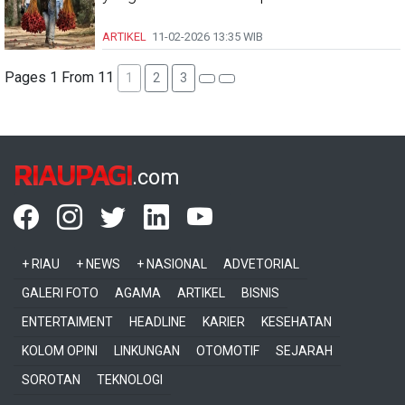
ARTIKEL
11-02-2026
13:35 WIB
Pages 1 From 11
1
2
3
RIAUPAGI
.com
+ RIAU
+ NEWS
+ NASIONAL
ADVETORIAL
GALERI FOTO
AGAMA
ARTIKEL
BISNIS
ENTERTAIMENT
HEADLINE
KARIER
KESEHATAN
KOLOM OPINI
LINKUNGAN
OTOMOTIF
SEJARAH
SOROTAN
TEKNOLOGI