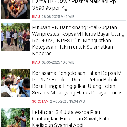
Harga TBS Sawit Plasma Naik jadi Rp
3.690,95 per Kg
RIAU
28-08-2025
9:49 WIB
Putusan PN Bangkinang Soal Gugatan
Wanprestasi KopsaM Harus Bayar Utang
Rp140 M, INPEST: 'Ini Menguatkan
Ketegasan Hakim untuk Selamatkan
Koperasi'
RIAU
02-06-2025
10:0 WIB
Kerjasama Pengelolaan Lahan Kopsa M-
PTPN V Berakhir Ricuh, 'Petani Babak
Belur Hingga Tinggalkan Utang Lebih
Seratus Miliar yang Harus Dibayar Lunas'
SOROTAN
27-05-2025
19:34 WIB
Lebih dari 3,4 Juta Warga Riau
Gantungkan Hidup dari Sawit, Kata
Kadisbun Syahrial Abdi