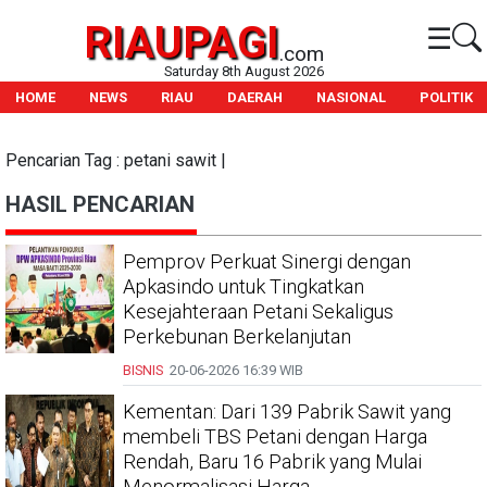
RIAUPAGI
☰
.com
Saturday 8th August 2026
HOME
NEWS
RIAU
DAERAH
NASIONAL
POLITIK
Pencarian Tag : petani sawit |
HASIL PENCARIAN
Pemprov Perkuat Sinergi dengan
Apkasindo untuk Tingkatkan
Kesejahteraan Petani Sekaligus
Perkebunan Berkelanjutan
BISNIS
20-06-2026
16:39 WIB
Kementan: Dari 139 Pabrik Sawit yang
membeli TBS Petani dengan Harga
Rendah, Baru 16 Pabrik yang Mulai
Menormalisasi Harga