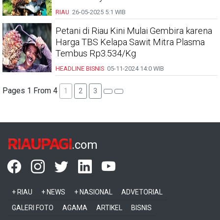
RIAU
26-05-2025
5:1 WIB
Petani di Riau Kini Mulai Gembira karena
Harga TBS Kelapa Sawit Mitra Plasma
Tembus Rp3.534/Kg
HEADLINE
BISNIS
05-11-2024
14:0 WIB
Pages 1 From 4
1
2
3
RIAUPAGI
.com
+ RIAU
+ NEWS
+ NASIONAL
ADVETORIAL
GALERI FOTO
AGAMA
ARTIKEL
BISNIS