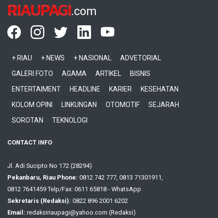
RIAUPAGI
.com
+ RIAU
+ NEWS
+ NASIONAL
ADVETORIAL
GALERI FOTO
AGAMA
ARTIKEL
BISNIS
ENTERTAIMENT
HEADLINE
KARIER
KESEHATAN
KOLOM OPINI
LINKUNGAN
OTOMOTIF
SEJARAH
SOROTAN
TEKNOLOGI
CONTACT INFO
Jl. Adi Sucipto No 172 (28294)
Pekanbaru, Riau Phone:
0812 742 777, 0813 71301911,
0812 7641459 Telp/Fax: 0611 65818 - WhatsApp
Sekretaris (Redaksi):
0822 896 2001 6202
Email:
redaksiriaupagi@yahoo.com (Redaksi)