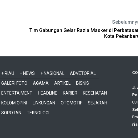
Sebelumny
s
Tim Gabungan Gelar Razia Masker di Perbatasa
Kota Pekanbar
CO
+ RIAU
+ NEWS
+ NASIONAL
ADVETORIAL
GALERI FOTO
AGAMA
ARTIKEL
BISNIS
Jl.
ENTERTAIMENT
HEADLINE
KARIER
KESEHATAN
Pe
081
KOLOM OPINI
LINKUNGAN
OTOMOTIF
SEJARAH
Sek
SOROTAN
TEKNOLOGI
Ema
ri