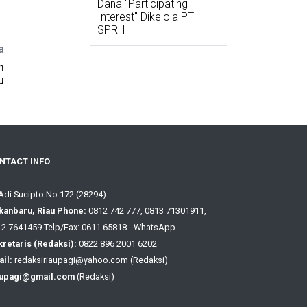
Dana "Participating
Interest" Dikelola PT
SPRH
a
n
u
NTACT INFO
 Adi Sucipto No 172 (28294)
kanbaru, Riau Phone:
0812 742 777, 0813 71301911,
2 7641459 Telp/Fax: 0611 65818 - WhatsApp
retaris (Redaksi):
0822 896 2001 6202
il:
redaksiriaupagi@yahoo.com (Redaksi)
aupagi@gmail.com
(Redaksi)