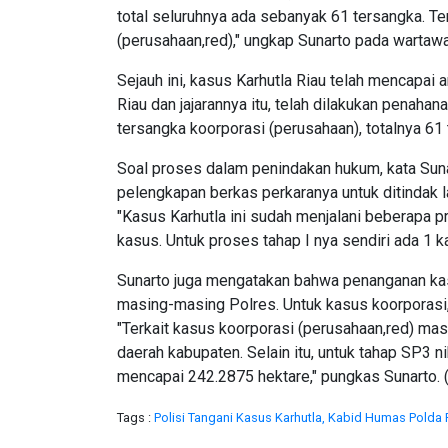
total seluruhnya ada sebanyak 61 tersangka. Ter
(perusahaan,red)," ungkap Sunarto pada wartaw
Sejauh ini, kasus Karhutla Riau telah mencapai
Riau dan jajarannya itu, telah dilakukan penaha
tersangka koorporasi (perusahaan), totalnya 61
Soal proses dalam penindakan hukum, kata Suna
pelengkapan berkas perkaranya untuk ditindak l
"Kasus Karhutla ini sudah menjalani beberapa p
kasus. Untuk proses tahap I nya sendiri ada 1 k
Sunarto juga mengatakan bahwa penanganan kasu
masing-masing Polres. Untuk kasus koorporasi,
"Terkait kasus koorporasi (perusahaan,red) mas
daerah kabupaten. Selain itu, untuk tahap SP3 ni
mencapai 242.2875 hektare," pungkas Sunarto. (
Tags :
Polisi Tangani Kasus Karhutla,
Kabid Humas Polda 