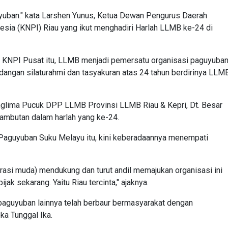
uyuban." kata Larshen Yunus, Ketua Dewan Pengurus Daerah
sia (KNPI) Riau yang ikut menghadiri Harlah LLMB ke-24 di
) KNPI Pusat itu, LLMB menjadi pemersatu organisasi paguyuba
undangan silaturahmi dan tasyakuran atas 24 tahun berdirinya LLM
nglima Pucuk DPP LLMB Provinsi LLMB Riau & Kepri, Dt. Besar
sambutan dalam harlah yang ke-24.
 Paguyuban Suku Melayu itu, kini keberadaannya menempati
nerasi muda) mendukung dan turut andil memajukan organisasi ini
ak sekarang. Yaitu Riau tercinta," ajaknya.
paguyuban lainnya telah berbaur bermasyarakat dengan
a Tunggal Ika.