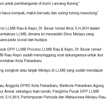
usi untuk pembangunan di bumi Lancang Kuning."
adi harus kompak, makin bersatu dan saling tolong menolong,"
 LLMB Riau & Kepri, Dt. Besar Ismail Amir, S.H.,M.H dalam
bentuknya LLMB, dimana ini mewadahi Etnis Melayu yang
uara pada sosial dan budaya.
cuk DPP LLMB Provinsi LLMB Riau & Kepri, Dt. Besar Ismail
B Riau-Kepri sudah menyinggung soal dukungannya untuk ikut
intahan Kota Pekanbaru.
tang songkok atau tanjak Melayu di LLMB yang sudah mendapat
iau, Anggota DPRD Kota Pekanbaru, Walikota Pekanbaru Agung
ius Anwar sekaligus tuan rumah, Panglima Pucuk DPP LLMB
Amir, S.H.,M.H, Perhimpunan Pemuda dan Mahasiswa Melayu Riau,