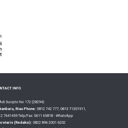
a
i
h
t
NTACT INFO
 Adi Sucipto No 172 (28294)
kanbaru, Riau Phone:
0812 742 777, 0813 71301911,
2 7641459 Telp/Fax: 0611 65818 - WhatsApp
retaris (Redaksi):
0822 896 2001 6202