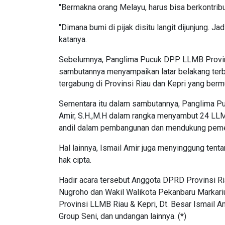
"Bermakna orang Melayu, harus bisa berkontrib
"Dimana bumi di pijak disitu langit dijunjung. J
katanya.
Sebelumnya, Panglima Pucuk DPP LLMB Provinsi
sambutannya menyampaikan latar belakang ter
tergabung di Provinsi Riau dan Kepri yang berm
Sementara itu dalam sambutannya, Panglima Pu
Amir, S.H.,M.H dalam rangka menyambut 24 LLM
andil dalam pembangunan dan mendukung pemer
Hal lainnya, Ismail Amir juga menyinggung ten
hak cipta.
Hadir acara tersebut Anggota DPRD Provinsi R
Nugroho dan Wakil Walikota Pekanbaru Markar
Provinsi LLMB Riau & Kepri, Dt. Besar Ismail 
Group Seni, dan undangan lainnya. (*)