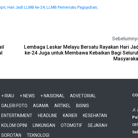
pri,
Hari Jadi LLMB ke-24,
LLMB Pemersatu Paguyuban,
Sebelumny
il
Lembaga Laskar Melayu Bersatu Rayakan Hari Jad
l
ke-24 Juga untuk Membawa Kebaikan Bagi Seluru
Masyaraka
CO
+ RIAU
+ NEWS
+ NASIONAL
ADVETORIAL
GALERI FOTO
AGAMA
ARTIKEL
BISNIS
Jl.
ENTERTAIMENT
HEADLINE
KARIER
KESEHATAN
Pe
081
KOLOM OPINI
LINKUNGAN
OTOMOTIF
SEJARAH
Sek
SOROTAN
TEKNOLOGI